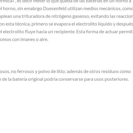
mica» , es decir meter lo que queda de las baterías en un horno a
el horno, sin emabrgo Duesenfeld utilizan medios mecánicos, com
emplean una trituradora de nitrógeno gaseoso, evitando las reaccio
 esta técnica, primero se evapora el electrolito líquido y después
electrolito fluye hacia un recipiente. Esta forma de actuar permi
cesos con imanes o aire.
rrosos, no ferrosos y polvo de litio; además de otros residuos como
de la batería original podría conservarse para usos posteriores.