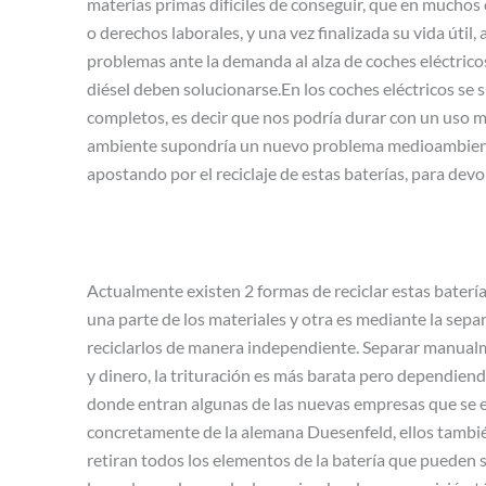
materias primas difíciles de conseguir, que en muchos 
o derechos laborales, y una vez finalizada su vida út
problemas ante la demanda al alza de coches eléctricos
diésel deben solucionarse.En los coches eléctricos se 
completos, es decir que nos podría durar con un uso m
ambiente supondría un nuevo problema medioambiental
apostando por el reciclaje de estas baterías, para devol
Actualmente existen 2 formas de reciclar estas bater
una parte de los materiales y otra es mediante la sep
reciclarlos de manera independiente. Separar manua
y dinero, la trituración es más barata pero dependie
donde entran algunas de las nuevas empresas que se es
concretamente de la alemana Duesenfeld, ellos también 
retiran todos los elementos de la batería que pueden