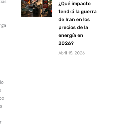
tías
¿Qué impacto
tendrá la guerra
de Iran en los
rga
precios de la
energía en
2026?
Abril 15, 2026
do
o
po
es
r