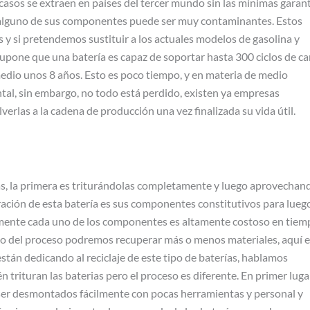
casos se extraen en países del tercer mundo sin las mínimas garan
il, alguno de sus componentes puede ser muy contaminantes. Estos
 y si pretendemos sustituir a los actuales modelos de gasolina y
supone que una batería es capaz de soportar hasta 300 ciclos de ca
edio unos 8 años. Esto es poco tiempo, y en materia de medio
, sin embargo, no todo está perdido, existen ya empresas
verlas a la cadena de producción una vez finalizada su vida útil.
ías, la primera es triturándolas completamente y luego aprovechan
aración de esta batería es sus componentes constitutivos para lueg
lmente cada uno de los componentes es altamente costoso en tiem
ndo del proceso podremos recuperar más o menos materiales, aquí 
tán dedicando al reciclaje de este tipo de baterías, hablamos
trituran las baterias pero el proceso es diferente. En primer luga
 ser desmontados fácilmente con pocas herramientas y personal y