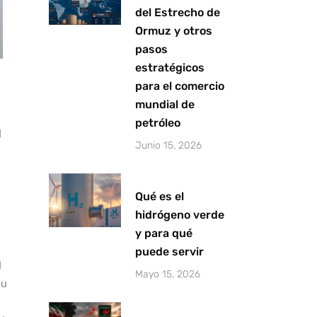
del Estrecho de
Ormuz y otros
pasos
estratégicos
para el comercio
mundial de
petróleo
l
Junio 15, 2026
Qué es el
hidrógeno verde
y para qué
puede servir
l
Mayo 15, 2026
su