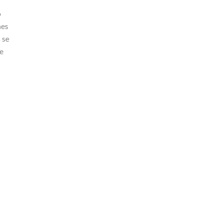
o
nes
 se
te