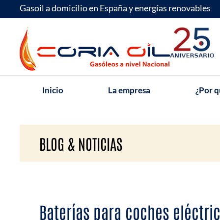
Ir
Gasoil a domicilio en España y energías renovables
al
contenido
Inicio
La empresa
¿Por q
BLOG & NOTICIAS
Baterías para coches eléctri