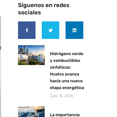
Síguenos en redes
sociales
F
T
L
a
w
i
c
i
n
e
t
k
b
t
e
o
e
d
o
r
i
k
n
-
Hidrógeno verde
f
y combustibles
sintéticos:
Huelva avanza
hacia una nueva
etapa energética
Julio 15, 2026
La importancia