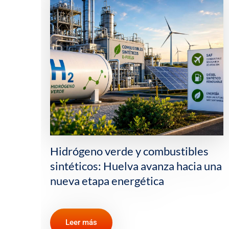
s
La importancia del Estrecho de
 una
Ormuz y otros pasos estratégicos
para el comercio mundial de
petróleo