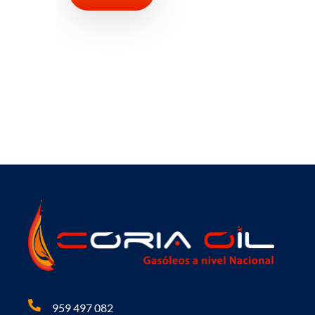
Leer más
959 497 082