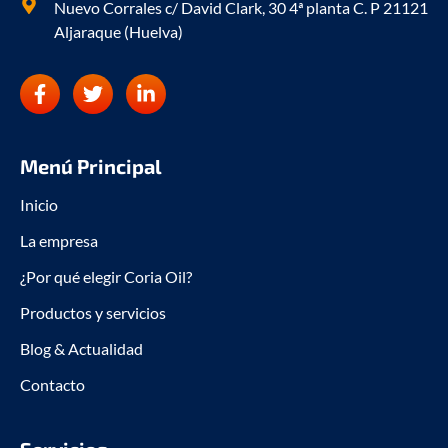
Nuevo Corrales c/ David Clark, 30 4ª planta C. P 21121
Aljaraque (Huelva)
F
T
L
a
w
i
c
i
n
e
t
k
b
t
e
Menú Principal
o
e
d
o
r
i
Inicio
k
n
La empresa
-
-
f
i
¿Por qué elegir Coria Oil?
n
Productos y servicios
Blog & Actualidad
Contacto