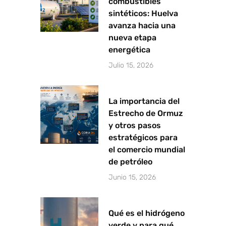
combustibles
-
sintéticos: Huelva
f
avanza hacia una
nueva etapa
energética
Julio 15, 2026
La importancia del
Estrecho de Ormuz
y otros pasos
estratégicos para
el comercio mundial
de petróleo
Junio 15, 2026
Qué es el hidrógeno
verde y para qué