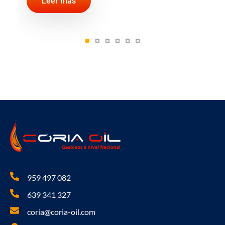
Leer más
959 497 082
639 341 327
coria@coria-oil.com