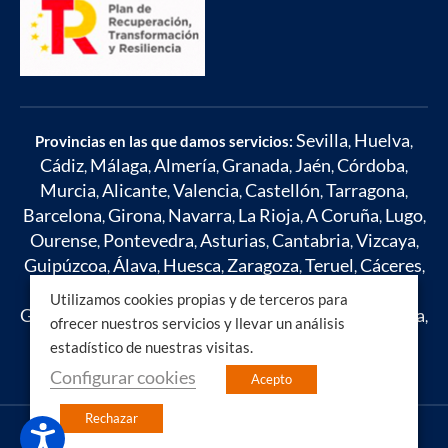
Sevilla
Huelva
Provincias en las que damos servicios:
,
,
Cádiz
Málaga
Almería
Granada
Jaén
Córdoba
,
,
,
,
,
,
Murcia
Alicante
Valencia
Castellón
Tarragona
,
,
,
,
,
Barcelona
Girona
Navarra
La Rioja
A Coruña
Lugo
,
,
,
,
,
,
Ourense
Pontevedra
Asturias
Cantabria
Vizcaya
,
,
,
,
,
Guipúzcoa
Álava
Huesca
Zaragoza
Teruel
Cáceres
,
,
,
,
,
,
Badajoz
Toledo
Ciudad Real
Cuenca
Albacete
,
,
,
,
,
Utilizamos cookies propias y de terceros para
Guadalajara
Madrid
León
Zamora
Salamanca
Ávila
,
,
,
,
,
,
ofrecer nuestros servicios y llevar un análisis
Segovia
Soria
Burgos
Palencia
Valladolid
Islas
,
,
,
,
,
estadístico de nuestras visitas.
Baleares
Mallorca
Ibiza
,
,
Configurar cookies
Acepto
Rechazar
Copyright © Coria Oil 2023 Todos los derechos reservados.
Diseño web , SEO y hosting Onlinehuelva S.C