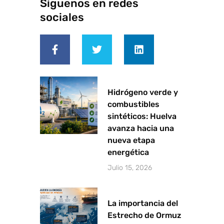
Síguenos en redes
sociales
F
T
L
a
w
i
c
i
n
e
t
k
b
t
e
o
e
d
o
r
i
Hidrógeno verde y
k
n
combustibles
-
sintéticos: Huelva
f
avanza hacia una
nueva etapa
energética
Julio 15, 2026
La importancia del
Estrecho de Ormuz