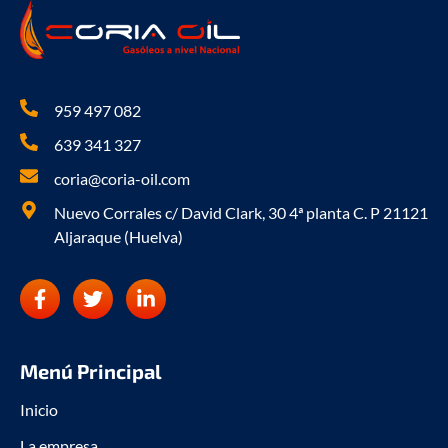
959 497 082
639 341 327
coria@coria-oil.com
Nuevo Corrales c/ David Clark, 30 4ª planta C. P 21121
Aljaraque (Huelva)
F
T
L
a
w
i
c
i
n
e
t
k
b
t
e
Menú Principal
o
e
d
o
r
i
Inicio
k
n
La empresa