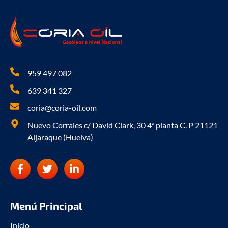
959 497 082
639 341 327
coria@coria-oil.com
Nuevo Corrales c/ David Clark, 30 4ª planta C. P 21121
Aljaraque (Huelva)
F
T
L
a
w
i
c
i
n
e
t
k
b
t
e
Menú Principal
o
e
d
o
r
i
Inicio