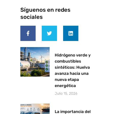
Síguenos en redes
sociales
F
T
L
a
w
i
c
i
n
e
t
k
b
t
e
o
e
d
o
r
i
Hidrógeno verde y
k
n
combustibles
-
sintéticos: Huelva
f
avanza hacia una
nueva etapa
energética
Julio 15, 2026
La importancia del