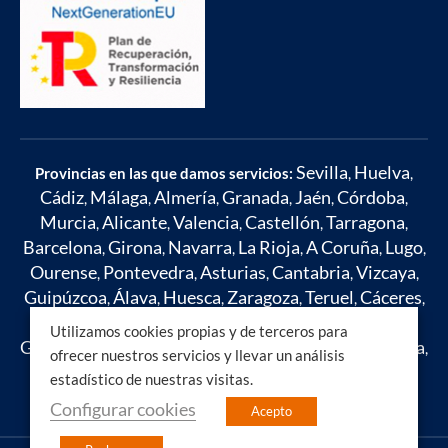
Sevilla
Huelva
Provincias en las que damos servicios:
,
,
Cádiz
Málaga
Almería
Granada
Jaén
Córdoba
,
,
,
,
,
,
Murcia
Alicante
Valencia
Castellón
Tarragona
,
,
,
,
,
Barcelona
Girona
Navarra
La Rioja
A Coruña
Lugo
,
,
,
,
,
,
Ourense
Pontevedra
Asturias
Cantabria
Vizcaya
,
,
,
,
,
Guipúzcoa
Álava
Huesca
Zaragoza
Teruel
Cáceres
,
,
,
,
,
,
Badajoz
Toledo
Ciudad Real
Cuenca
Albacete
,
,
,
,
,
Utilizamos cookies propias y de terceros para
Guadalajara
Madrid
León
Zamora
Salamanca
Ávila
,
,
,
,
,
,
ofrecer nuestros servicios y llevar un análisis
Segovia
Soria
Burgos
Palencia
Valladolid
Islas
,
,
,
,
,
estadístico de nuestras visitas.
Baleares
Mallorca
Ibiza
,
,
Configurar cookies
Acepto