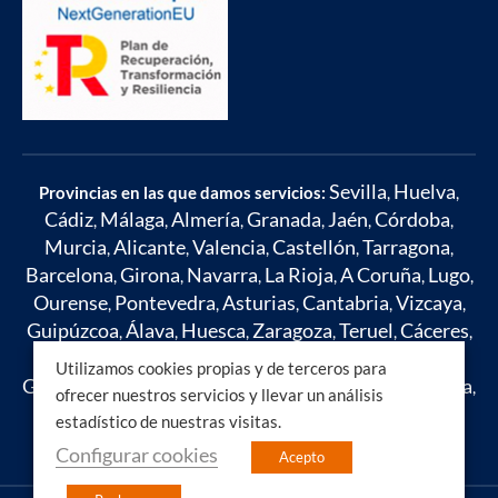
Sevilla
Huelva
Provincias en las que damos servicios:
,
,
Cádiz
Málaga
Almería
Granada
Jaén
Córdoba
,
,
,
,
,
,
Murcia
Alicante
Valencia
Castellón
Tarragona
,
,
,
,
,
Barcelona
Girona
Navarra
La Rioja
A Coruña
Lugo
,
,
,
,
,
,
Ourense
Pontevedra
Asturias
Cantabria
Vizcaya
,
,
,
,
,
Guipúzcoa
Álava
Huesca
Zaragoza
Teruel
Cáceres
,
,
,
,
,
,
Badajoz
Toledo
Ciudad Real
Cuenca
Albacete
,
,
,
,
,
Utilizamos cookies propias y de terceros para
Guadalajara
Madrid
León
Zamora
Salamanca
Ávila
,
,
,
,
,
,
ofrecer nuestros servicios y llevar un análisis
Segovia
Soria
Burgos
Palencia
Valladolid
Islas
,
,
,
,
,
estadístico de nuestras visitas.
Baleares
Mallorca
Ibiza
,
,
Configurar cookies
Acepto