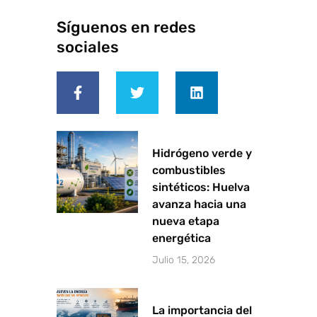
Síguenos en redes
sociales
F
T
L
a
w
i
c
i
n
e
t
k
b
t
e
o
e
d
o
r
i
Hidrógeno verde y
k
n
combustibles
-
sintéticos: Huelva
f
avanza hacia una
nueva etapa
energética
Julio 15, 2026
La importancia del