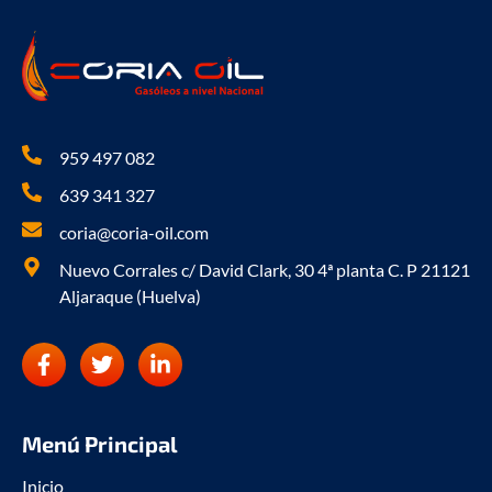
959 497 082
639 341 327
coria@coria-oil.com
Nuevo Corrales c/ David Clark, 30 4ª planta C. P 21121
Aljaraque (Huelva)
F
T
L
a
w
i
c
i
n
e
t
k
b
t
e
Menú Principal
o
e
d
o
r
i
Inicio