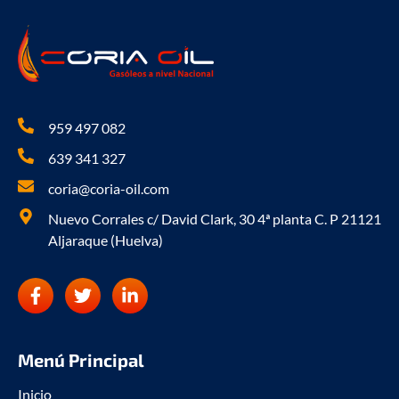
959 497 082
639 341 327
coria@coria-oil.com
Nuevo Corrales c/ David Clark, 30 4ª planta C. P 21121
Aljaraque (Huelva)
F
T
L
a
w
i
c
i
n
e
t
k
b
t
e
Menú Principal
o
e
d
o
r
i
Inicio