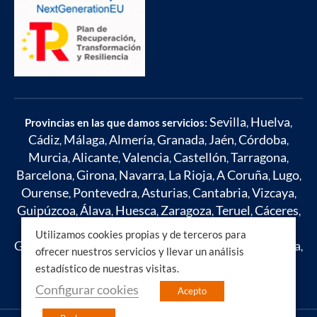
Sevilla
Huelva
Provincias en las que damos servicios:
,
,
Cádiz
Málaga
Almería
Granada
Jaén
Córdoba
,
,
,
,
,
,
Murcia
Alicante
Valencia
Castellón
Tarragona
,
,
,
,
,
Barcelona
Girona
Navarra
La Rioja
A Coruña
Lugo
,
,
,
,
,
,
Ourense
Pontevedra
Asturias
Cantabria
Vizcaya
,
,
,
,
,
Guipúzcoa
Álava
Huesca
Zaragoza
Teruel
Cáceres
,
,
,
,
,
,
Badajoz
Toledo
Ciudad Real
Cuenca
Albacete
,
,
,
,
,
Utilizamos cookies propias y de terceros para
Guadalajara
Madrid
León
Zamora
Salamanca
Ávila
,
,
,
,
,
,
ofrecer nuestros servicios y llevar un análisis
Segovia
Soria
Burgos
Palencia
Valladolid
Islas
,
,
,
,
,
estadístico de nuestras visitas.
Baleares
Mallorca
Ibiza
,
,
Configurar cookies
Acepto