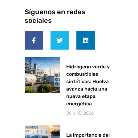
Síguenos en redes
sociales
F
T
L
a
w
i
c
i
n
e
t
k
b
t
e
o
e
d
o
r
i
Hidrógeno verde y
k
n
combustibles
-
sintéticos: Huelva
f
avanza hacia una
nueva etapa
energética
Julio 15, 2026
La importancia del