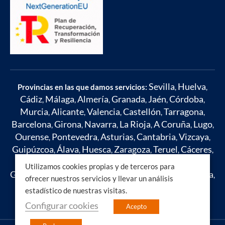
Sevilla
Huelva
Provincias en las que damos servicios:
,
,
Cádiz
Málaga
Almería
Granada
Jaén
Córdoba
,
,
,
,
,
,
Murcia
Alicante
Valencia
Castellón
Tarragona
,
,
,
,
,
Barcelona
Girona
Navarra
La Rioja
A Coruña
Lugo
,
,
,
,
,
,
Ourense
Pontevedra
Asturias
Cantabria
Vizcaya
,
,
,
,
,
Guipúzcoa
Álava
Huesca
Zaragoza
Teruel
Cáceres
,
,
,
,
,
,
Badajoz
Toledo
Ciudad Real
Cuenca
Albacete
,
,
,
,
,
Utilizamos cookies propias y de terceros para
Guadalajara
Madrid
León
Zamora
Salamanca
Ávila
,
,
,
,
,
,
ofrecer nuestros servicios y llevar un análisis
Segovia
Soria
Burgos
Palencia
Valladolid
Islas
,
,
,
,
,
estadístico de nuestras visitas.
Baleares
Mallorca
Ibiza
,
,
Configurar cookies
Acepto