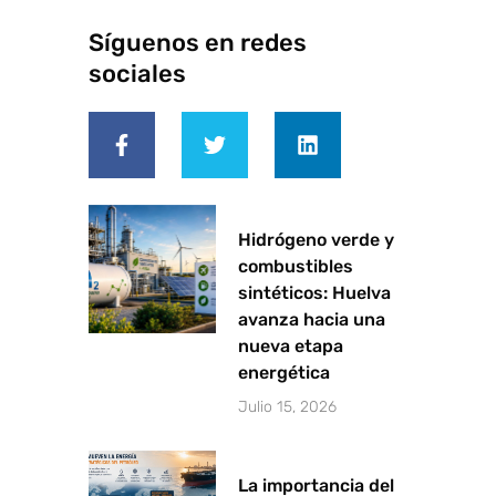
Síguenos en redes
sociales
F
T
L
a
w
i
c
i
n
e
t
k
b
t
e
o
e
d
o
r
i
Hidrógeno verde y
k
n
combustibles
-
sintéticos: Huelva
f
avanza hacia una
nueva etapa
energética
Julio 15, 2026
La importancia del