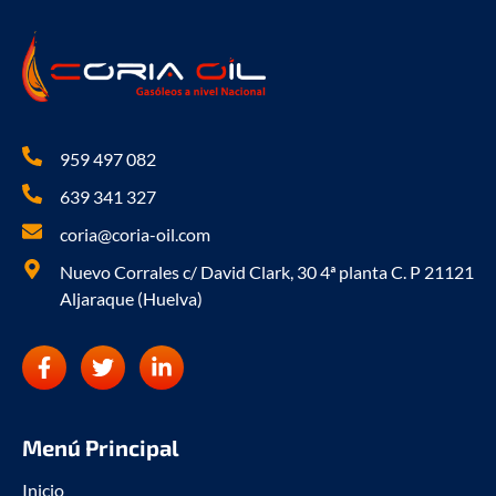
959 497 082
639 341 327
coria@coria-oil.com
Nuevo Corrales c/ David Clark, 30 4ª planta C. P 21121
Aljaraque (Huelva)
F
T
L
a
w
i
c
i
n
e
t
k
b
t
e
Menú Principal
o
e
d
o
r
i
Inicio