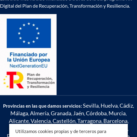
Digital del Plan de Recuperación, Transformación y Resiliencia.
Sevilla
Huelva
Cádiz
Provincias en las que damos servicios:
,
,
,
Málaga
Almería
Granada
Jaén
Córdoba
Murcia
,
,
,
,
,
,
Alicante
Valencia
Castellón
Tarragona
Barcelona
,
,
,
,
,
Girona
Navarra
La Rioja
A Coruña
Lugo
Ourense
,
,
,
,
,
,
Utilizamos cookies propias y de terceros para
Pontevedra
Asturias
Cantabria
Vizcaya
Guipúzcoa
,
,
,
,
,