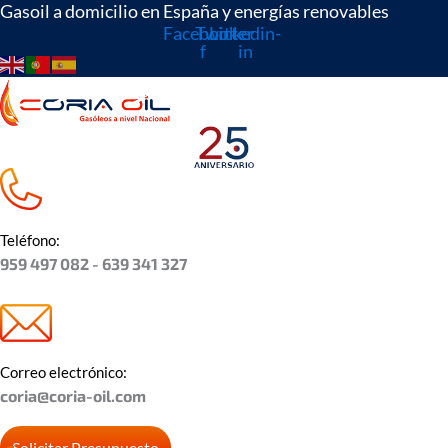
Ir
Gasoil a domicilio en España y energías renovables
Facebook-
Twitter
Linkedin-
al
f
in
contenido
Teléfono:
959 497 082 - 639 341 327
Correo electrónico:
coria@coria-oil.com
Solicitar Presupuesto