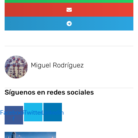
Miguel Rodríguez
Síguenos en redes sociales
Facebook-
Twitter
Linkedin
f