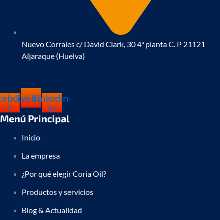
Nuevo Corrales c/ David Clark, 30 4ª planta C. P 21121
Aljaraque (Huelva)
cebook-
Twitter
Linkedin-
f
in
Menú Principal
Inicio
La empresa
¿Por qué elegir Coria Oil?
Productos y servicios
Blog & Actualidad