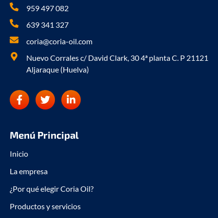
959 497 082
639 341 327
coria@coria-oil.com
Nuevo Corrales c/ David Clark, 30 4ª planta C. P 21121
Aljaraque (Huelva)
F
T
L
a
w
i
c
i
n
e
t
k
b
t
e
Menú Principal
o
e
d
o
r
i
Inicio
k
n
La empresa
-
-
f
i
¿Por qué elegir Coria Oil?
n
Productos y servicios