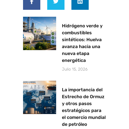
c
i
n
e
t
k
b
t
e
o
e
d
o
r
i
Hidrógeno verde y
k
n
combustibles
-
sintéticos: Huelva
f
avanza hacia una
nueva etapa
energética
Julio 15, 2026
La importancia del
Estrecho de Ormuz
y otros pasos
estratégicos para
el comercio mundial
de petróleo