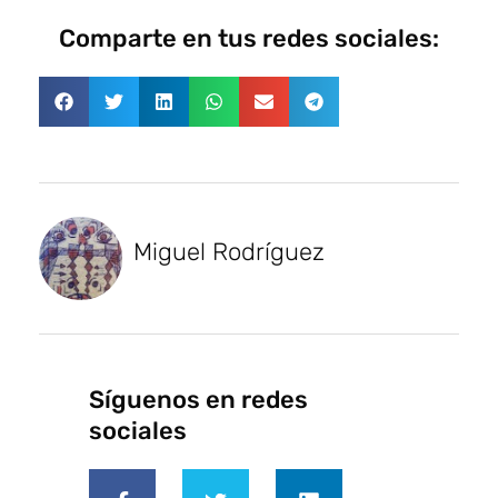
Comparte en tus redes sociales:
Miguel Rodríguez
Síguenos en redes
sociales
F
T
L
a
w
i