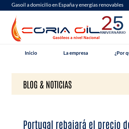
Ir
Gasoil a domicilio en España y energías renovables
al
contenido
Inicio
La empresa
¿Por q
BLOG & NOTICIAS
Portugal rebajará el precio 