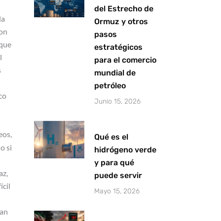
del Estrecho de
la
Ormuz y otros
con
pasos
 que
estratégicos
l
para el comercio
s
mundial de
petróleo
co
Junio 15, 2026
eos,
Qué es el
o si
hidrógeno verde
y para qué
az,
puede servir
ícil
Mayo 15, 2026
can