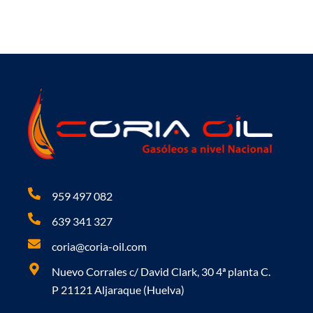
959 497 082
639 341 327
coria@coria-oil.com
Nuevo Corrales c/ David Clark, 30 4ª planta C.
P 21121 Aljaraque (Huelva)