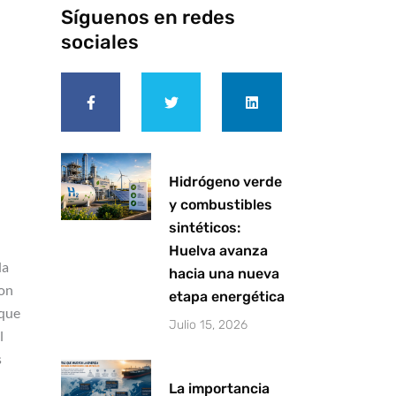
Síguenos en redes
sociales
F
T
L
a
w
i
c
i
n
e
t
k
b
t
e
o
e
d
o
r
i
k
n
-
Hidrógeno verde
f
y combustibles
sintéticos:
Huelva avanza
la
hacia una nueva
con
etapa energética
 que
Julio 15, 2026
l
s
La importancia